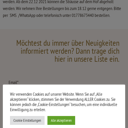
werden. Ab dem 22.12 2021 können die Sträusse auf dem Hof abgeholt
werden. Wir nehmen Ihre Bestellungen bis zum 18.12 gerne entgegen. Bitte
per SMS /WhatsApp oder telefonisch unter 01778673440 bestellen.
Möchtest du immer über Neuigkeiten
informiert werden? Dann trage dich
hier in unsere Liste ein.
Email*
Wir verwenden Cookies auf unserer Website. Wenn Sie auf „Alle
akzeptieren“ klicken, stimmen Sie der Verwendung ALLER Cookies zu. Sie
Bitte bestätige noch, dass du weißt, dass wir die Daten für deine
können jedoch die „Cookie-Einstellungen“ besuchen, um eine individuelle
Einwilligung zu erteilen.
Anmeldung speichern!
Cookie Einstellungen
Alle akzeptieren