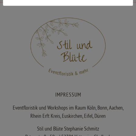
IMPRESSUM
Eventfloristik und Workshops im Raum Köln, Bonn, Aachen,
Rhein Erft Kreis, Euskirchen, Eifel, Düren
Stil und Blüte Stephanie Schmitz