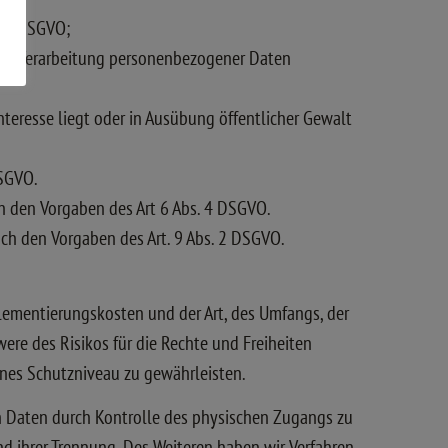
t. c DSGVO;
 eine Verarbeitung personenbezogener Daten
nteresse liegt oder in Ausübung öffentlicher Gewalt
DSGVO.
h den Vorgaben des Art 6 Abs. 4 DSGVO.
ch den Vorgaben des Art. 9 Abs. 2 DSGVO.
lementierungskosten und der Art, des Umfangs, der
ere des Risikos für die Rechte und Freiheiten
nes Schutzniveau zu gewährleisten.
n Daten durch Kontrolle des physischen Zugangs zu
und ihrer Trennung. Des Weiteren haben wir Verfahren